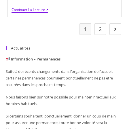
Premier
Continuer La Lecture
WE
De
Rencontres
Et
1
2
Aller à
Premier
Bilan
Actualités
Information – Permanences
Suite à de récents changements dans l’organisation de l’accueil,
certaines permanences pourraient ponctuellement ne pas être
assurées dans les prochains temps.
Nous faisons bien sûr notre possible pour maintenir l’accueil aux
horaires habituels.
Si certains souhaitent, ponctuellement, donner un coup de main
pour assurer une permanence, toute bonne volonté sera la