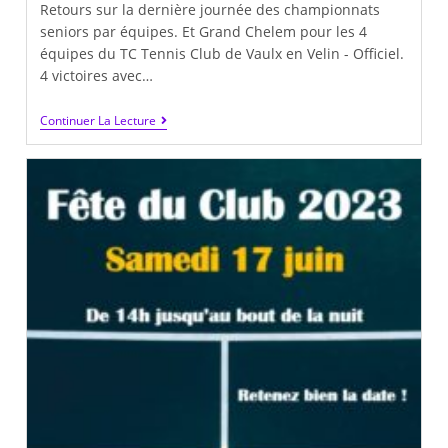
Retours sur la dernière journée des championnats
seniors par équipes. Et Grand Chelem pour les 4
équipes du TC Tennis Club de Vaulx en Velin - Officiel.
4 victoires avec…
Félicitations
Continuer La Lecture
À
Nos
Équipes