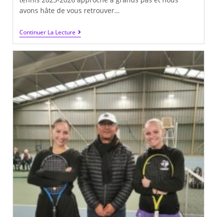
avons hâte de vous retrouver…
Inscription
Continuer La Lecture
Pour
L’école
De
Tennis
2025/2026