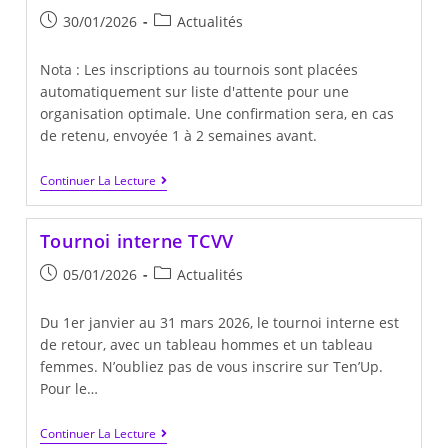
Publication
Post
30/01/2026
Actualités
publiée :
category:
Nota : Les inscriptions au tournois sont placées
automatiquement sur liste d'attente pour une
organisation optimale. Une confirmation sera, en cas
de retenu, envoyée 1 à 2 semaines avant.
TMC
Continuer La Lecture
Messieurs
4ème
Série
Tournoi interne TCVV
(40-
30/1)
Publication
Post
05/01/2026
Actualités
publiée :
category:
Du 1er janvier au 31 mars 2026, le tournoi interne est
de retour, avec un tableau hommes et un tableau
femmes. N’oubliez pas de vous inscrire sur Ten’Up.
Pour le…
Tournoi
Continuer La Lecture