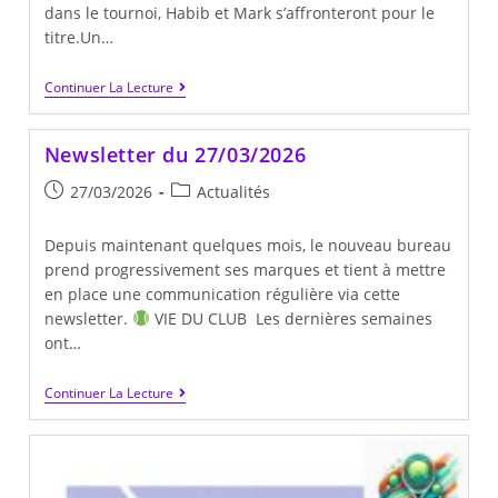
dans le tournoi, Habib et Mark s’affronteront pour le
titre.Un…
Continuer La Lecture
Finale
Du
Tournoi
Newsletter du 27/03/2026
Interne
–
Publication
Post
27/03/2026
Actualités
Venez
Assister
publiée :
category:
Au
Depuis maintenant quelques mois, le nouveau bureau
Match
!
prend progressivement ses marques et tient à mettre
en place une communication régulière via cette
newsletter.
VIE DU CLUB Les dernières semaines
ont…
Newsletter
Continuer La Lecture
Du
27/03/2026