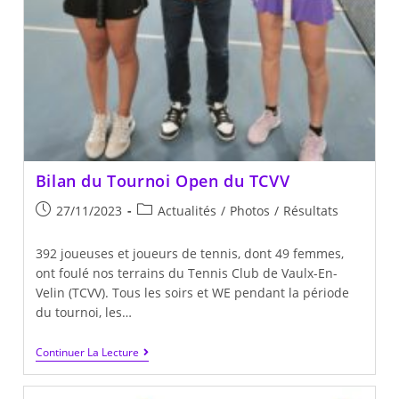
Bilan du Tournoi Open du TCVV
Publication
Post
27/11/2023
Actualités
/
Photos
/
Résultats
publiée :
category:
392 joueuses et joueurs de tennis, dont 49 femmes,
ont foulé nos terrains du Tennis Club de Vaulx-En-
Velin (TCVV). Tous les soirs et WE pendant la période
du tournoi, les…
Bilan
Continuer La Lecture
Du
Tournoi
Open