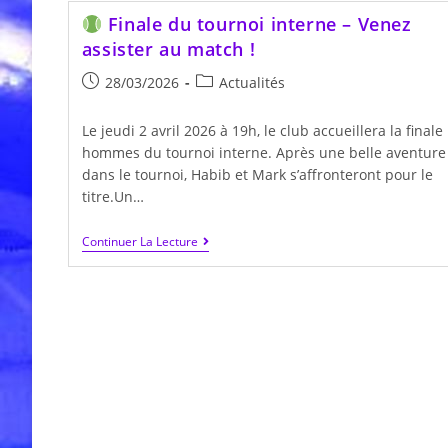
Finale du tournoi interne – Venez
assister au match !
Publication
Post
28/03/2026
Actualités
publiée :
category:
Le jeudi 2 avril 2026 à 19h, le club accueillera la finale
hommes du tournoi interne. Après une belle aventure
dans le tournoi, Habib et Mark s’affronteront pour le
titre.Un…
Continuer La Lecture
Finale
Du
Tournoi
Interne
–
Venez
Assister
Au
Match
!