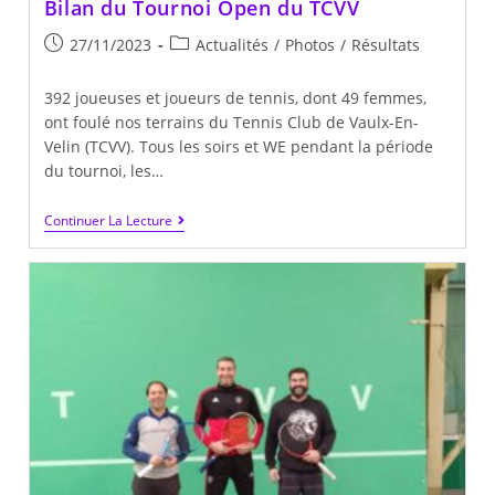
Bilan du Tournoi Open du TCVV
Publication
Post
27/11/2023
Actualités
/
Photos
/
Résultats
publiée :
category:
392 joueuses et joueurs de tennis, dont 49 femmes,
ont foulé nos terrains du Tennis Club de Vaulx-En-
Velin (TCVV). Tous les soirs et WE pendant la période
du tournoi, les…
Bilan
Continuer La Lecture
Du
Tournoi
Open
Du
TCVV