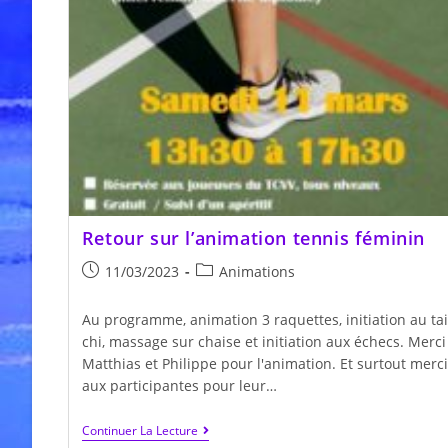
Retour sur l’animation tennis féminin
Publication
Post
11/03/2023
Animations
publiée :
category:
Au programme, animation 3 raquettes, initiation au tai
chi, massage sur chaise et initiation aux échecs. Merci
Matthias et Philippe pour l'animation. Et surtout merci
aux participantes pour leur…
Retour
Continuer La Lecture
Sur