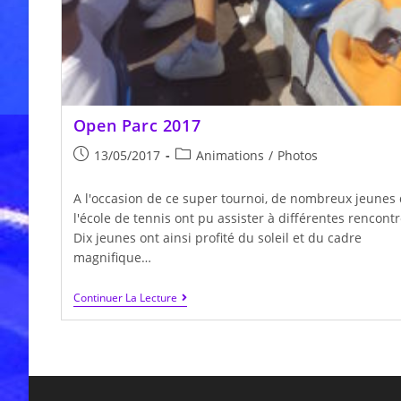
Open Parc 2017
Publication
Post
13/05/2017
Animations
/
Photos
publiée :
category:
A l'occasion de ce super tournoi, de nombreux jeunes
l'école de tennis ont pu assister à différentes rencontr
Dix jeunes ont ainsi profité du soleil et du cadre
magnifique…
Open
Continuer La Lecture
Parc
2017