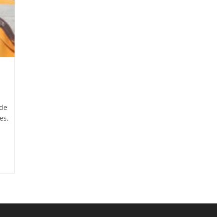
 de
es.