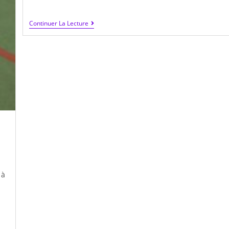
publiée :
category:
Encore
Continuer La Lecture
Une
Belle
Soirée
Avec
Le
Groupe
Loisir
2018
!
 à