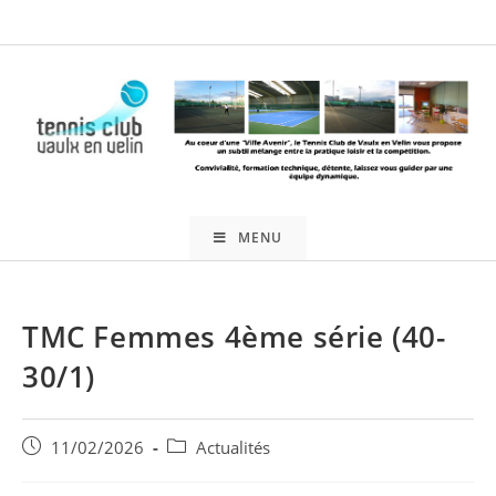
Skip
to
content
MENU
TMC Femmes 4ème série (40-
30/1)
Publication
Post
11/02/2026
Actualités
publiée :
category: