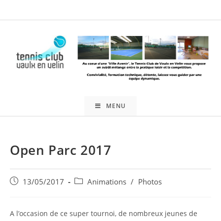
Skip
to
content
MENU
Open Parc 2017
Publication
Post
13/05/2017
Animations
/
Photos
publiée :
category:
A l’occasion de ce super tournoi, de nombreux jeunes de