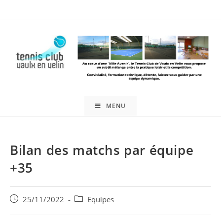
Skip
to
content
MENU
Bilan des matchs par équipe
+35
Publication
Post
25/11/2022
Equipes
publiée :
category: