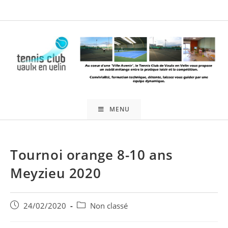
Skip
to
content
MENU
Tournoi orange 8-10 ans
Meyzieu 2020
Publication
Post
24/02/2020
Non classé
publiée :
category: